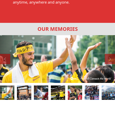
anytime, anywhere and anyone.
OUR MEMORIES

