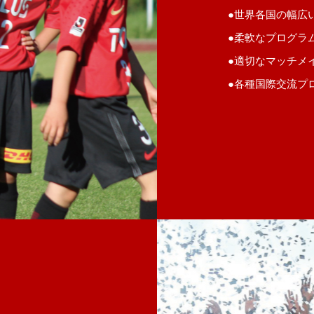
●世界各国の幅広
●柔軟なプログラ
●適切なマッチメ
●各種国際交流プ